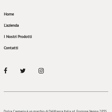
Home
L’azienda
I Nostri Prodotti
Contatti
Dolce Cremeria è un marchio di Délifrance Italia srl, Frazione Venina 7 P35,