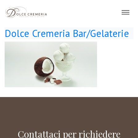
Dolce Cremeria Bar/Gelaterie
Contattaci per richiedere