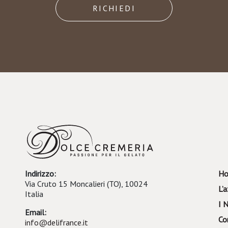
RICHIEDI
Indirizzo:
H
Via Cruto 15 Moncalieri (TO), 10024
L’
Italia
I 
Email:
Co
info@delifrance.it