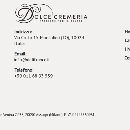
Indirizzo:
H
Via Cruto 15 Moncalieri (TO), 10024
L’
Italia
I 
Email:
Co
info@delifrance.it
Telefono:
+39 011 68 93 559
ione Venina 7 P35, 20090 Assago (Milano), P IVA 04147860961